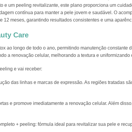
to e um peeling revitalizante, este plano proporciona um cuida
dagem contínua para manter a pele jovem e saudável. O acom
e 12 meses, garantindo resultados consistentes e uma aparência
uty Care
tox ao longo de todo o ano, permitindo manutenção constante d
o a renovação celular, melhorando a textura e uniformizando 
eling e vai receber:
ução das linhas e marcas de expressão. As regiões tratadas são
tas e promove imediatamente a renovação celular. Além disso, o
eto + peeling: fórmula ideal para revitalizar sua pele e recup