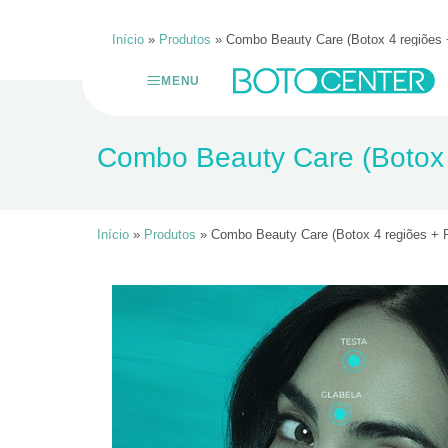
Início
»
Produtos
»
Combo Beauty Care (Botox 4 regiões +
Skip
to
MENU
content
Combo Beauty Care (Botox 4
Início
»
Produtos
»
Combo Beauty Care (Botox 4 regiões + Pe