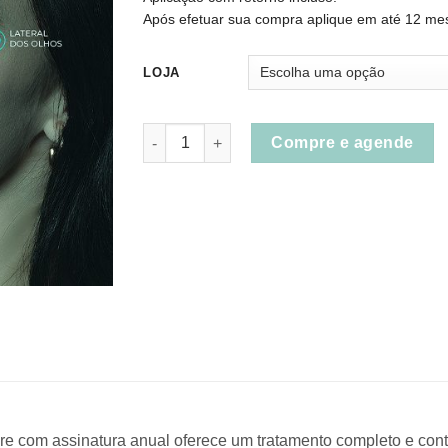
Após efetuar sua compra aplique em até 12 me
LOJA
Combo Beauty Care (Botox 4 regiões + Peelin
Compre e agende
 com assinatura anual oferece um tratamento completo e contí