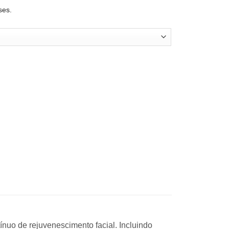
ses.
g) - Aplicação Avulsa c/ retorno quantidade
nuo de rejuvenescimento facial. Incluindo